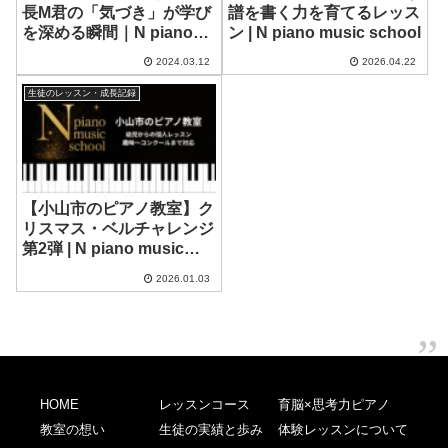
長M君の「気づき」が学び
譜を書く力を育てるレッス
を深める瞬間｜N piano
ン | N piano music school
music school
2024.03.12
2026.04.22
生徒のレッスン・成長記録
【小山市のピアノ教室】ク
リスマス・ベルチャレンジ
第2弾 | N piano music
school
2026.01.03
HOME
レッスンコース
育脳×思考力ピアノ
教室の想い
生徒の実績と歩み
体験レッスンについて