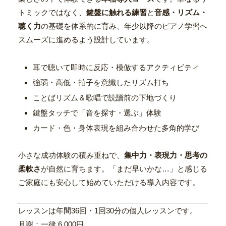
トミックではなく、
鍵盤に触れる練習
と
音感・リズム・
聴く力
の基礎を体系的に育み、年少以降のピアノ学習へ
スムーズに進めるよう設計しています。
耳で聴いて即時に反応・模倣するアクティビティ
強弱・高低・拍子を意識したリズム打ち
ことばリズム＆歌唱で読譜前の下地づくり
鍵盤タッチで「音を探す・選ぶ」体験
カード・色・身体表現を組み合わせた多角的学び
小さな成功体験の積み重ねで、
集中力・表現力・思考の
柔軟さ
が自然に育ちます。「まだ早いかな…」と感じる
ご家庭にも安心して始めていただける導入内容です。
レッスンは年間36回・1回30分の個人レッスンです。
月謝：一律 6,000円