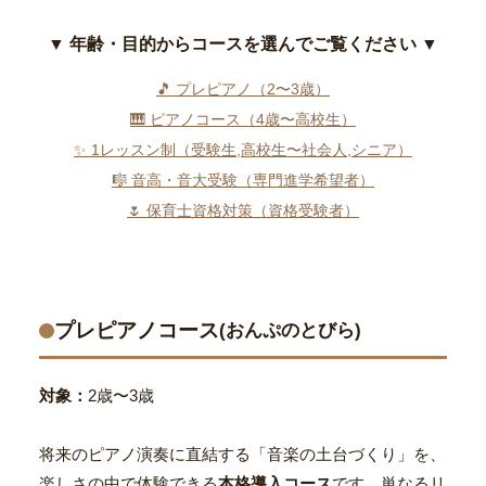
▼ 年齢・目的からコースを選んでご覧ください ▼
🎵 プレピアノ（2〜3歳）
🎹 ピアノコース（4歳〜高校生）
✨ 1レッスン制（受験生,高校生〜社会人,シニア）
🎼 音高・音大受験（専門進学希望者）
🌷 保育士資格対策（資格受験者）
プレピアノコース
(おんぷのとびら)
対象：
2歳〜3歳
将来のピアノ演奏に直結する「音楽の土台づくり」を、
楽しさの中で体験できる
本格導入コース
です。単なるリ