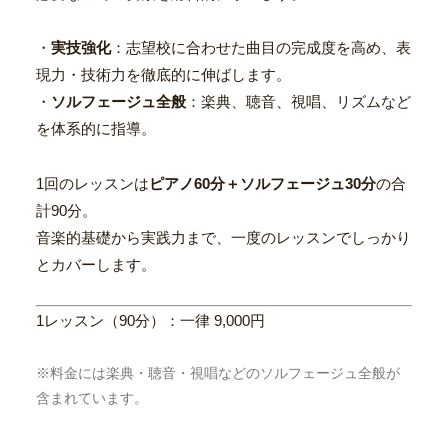
・
実技強化
：志望校に合わせた曲目の完成度を高め、表
現力・技術力を徹底的に伸ばします。
・
ソルフェージュ全般
：楽典、聴音、視唱、リズムなど
を体系的に指導。
1回のレッスンは
ピアノ60分＋ソルフェージュ30分
の合
計90分。
音楽的基礎から実践力まで、一度のレッスンでしっかり
とカバーします。
1レッスン（90分）：一律 9,000円
※料金には楽典・聴音・視唱などのソルフェージュ全般が
含まれています。