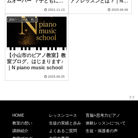
ムオーバー”？子どもに伝
アノレッスンとは？｜N
えた話｜N piano music
piano music school
2021.11.13
2025.06.06
school
講師のつぶやき・想い
【小山市のピアノ教室】教
室ブログ、はじまります♪
｜N piano music school
2025.06.05
HOME
レッスンコース
育脳×思考力ピアノ
教室の想い
生徒の実績と歩み
体験レッスンについて
講師紹介
よくあるご質問
生徒・保護者の声